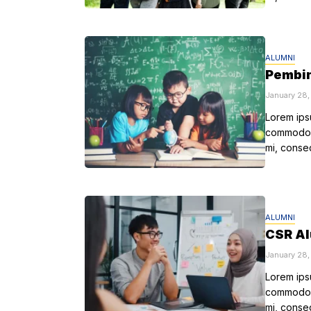
ALUMNI
Pembin
January 28
Lorem ipsu
commodo a
mi, conse
ALUMNI
CSR Al
January 28
Lorem ipsu
commodo a
mi, conse