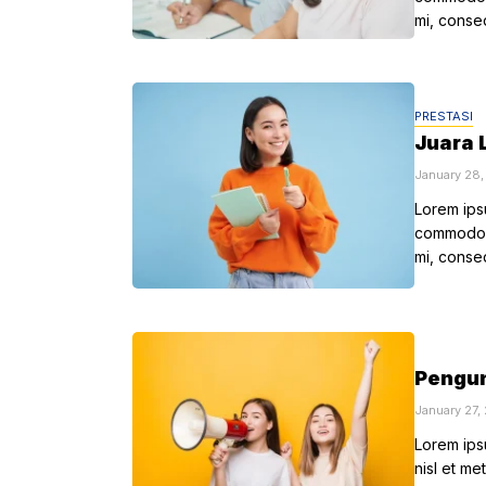
mi, conse
PRESTASI
Juara 
January 28
Lorem ipsu
commodo a
mi, conse
Pengum
January 27,
Lorem ipsu
nisl et me