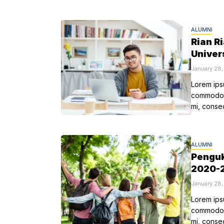
ALUMNI
Rian R
Univer
January 28
Lorem ipsu
commodo a
mi, conse
ALUMNI
Penguk
2020-
January 28
Lorem ipsu
commodo a
mi, conse