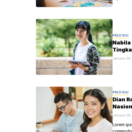
PRESTASI
Nabila
Tingka
January 28
PRESTASI
Dian R
Nasion
January 28
Lorem ipsu
commodo a