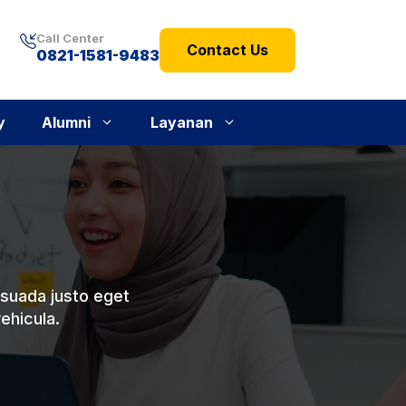
Call Center
Contact Us
0821-1581-9483
y
Alumni
Layanan
esuada justo eget
vehicula.