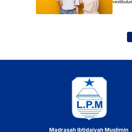
vestibulu
Madrasah Ibtidaiyah Muslimin