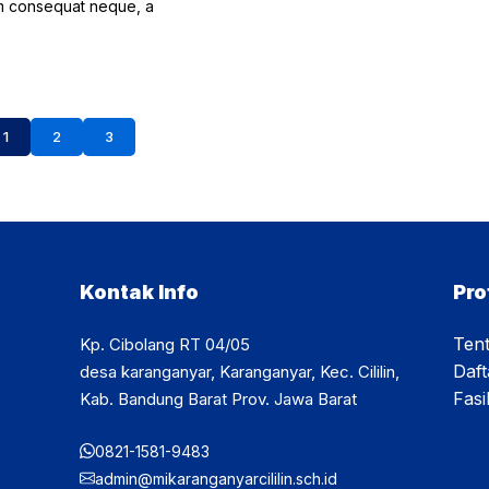
m consequat neque, a
1
2
3
Kontak Info
Pro
Ten
Kp. Cibolang RT 04/05
Daf
desa karanganyar, Karanganyar, Kec. Cililin,
Fasil
Kab. Bandung Barat Prov. Jawa Barat
0821-1581-9483
admin@mikaranganyarcililin.sch.id