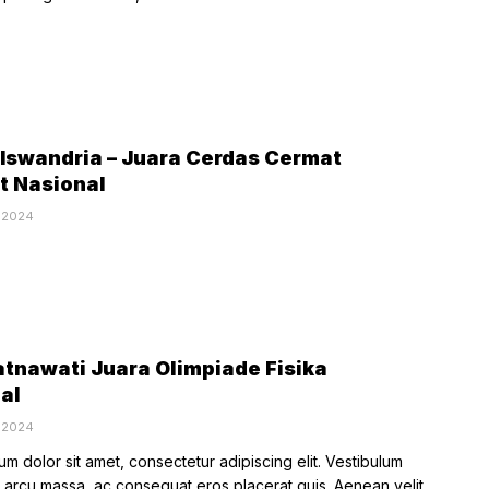
 Iswandria – Juara Cerdas Cermat
t Nasional
, 2024
atnawati Juara Olimpiade Fisika
al
, 2024
m dolor sit amet, consectetur adipiscing elit. Vestibulum
rcu massa, ac consequat eros placerat quis. Aenean velit