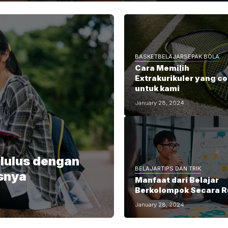
BASKET
BELAJAR
SEPAK BOLA
Cara Memilih
Extrakurikuler yang c
untuk kami
January 28, 2024
 lulus dengan
BELAJAR
TIPS DAN TRIK
usnya
Manfaat dari Belajar
Berkolompok Secara R
January 28, 2024