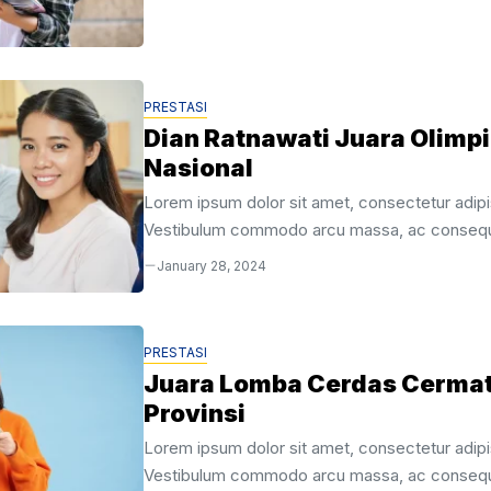
PRESTASI
Dian Ratnawati Juara Olimpi
Nasional
Lorem ipsum dolor sit amet, consectetur adipis
Vestibulum commodo arcu massa, ac consequ
quis. Aenean velit mi, consequat eget odio nec
January 28, 2024
sapien. Ut eu mauris id mauris gravida commod
velit. Nulla facilisi. Quisque sed dignissim turpi
accumsan venenatis. Nunc sit amet arcu vitae
PRESTASI
efficitur. Fusce quis eros suscipit, mollis neque 
Juara Lomba Cerdas Cermat
Etiam ac dolor libero. Vivamus scelerisque puru
Provinsi
ultricies. Nullam ornare, lacus fringilla finibus ...
Lorem ipsum dolor sit amet, consectetur adipis
Vestibulum commodo arcu massa, ac consequ