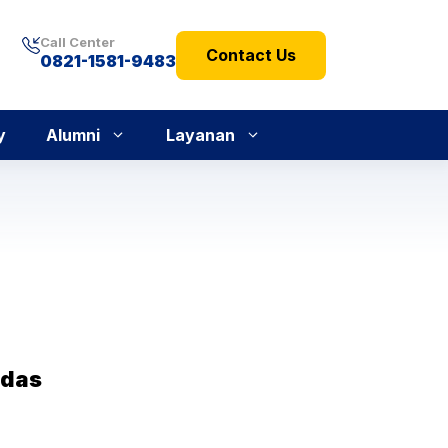
Call Center
Contact Us
0821-1581-9483
y
Alumni
Layanan
rdas