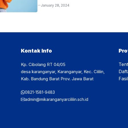
quis. Aenean velit mi, consequat eget odio nec
January 28, 2024
sapien. Ut eu mauris id mauris gravida commod
velit. Nulla facilisi. Quisque sed dignissim turpi
accumsan venenatis. Nunc sit amet arcu vitae
efficitur. Fusce quis eros suscipit, mollis neque 
Etiam ac dolor libero. Vivamus scelerisque puru
ultricies. Nullam ornare, lacus fringilla finibus ...
Kontak Info
Pro
Ten
Kp. Cibolang RT 04/05
Daf
desa karanganyar, Karanganyar, Kec. Cililin,
Fasil
Kab. Bandung Barat Prov. Jawa Barat
0821-1581-9483
admin@mikaranganyarcililin.sch.id