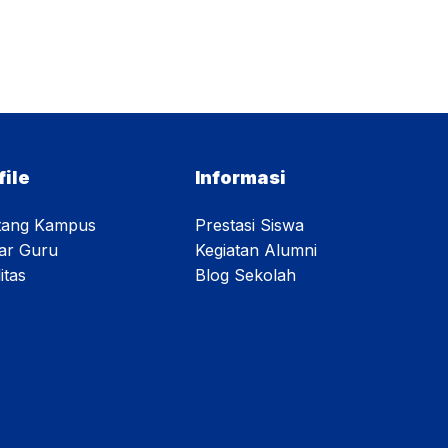
, lobortis cursus
o vitae sit amet
s. Integer porta
 quam porttitor
a, convallis nisi.
s ut facilisis
file
Informasi
tang Kampus
Prestasi Siswa
tar Guru
Kegiatan Alumni
itas
Blog Sekolah