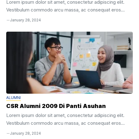
Lorem ipsum dolor sit amet, consectetur adipiscing elit.
Vestibulum commodo arcu massa, ac consequat eros
placerat quis. Aenean velit mi, consequat eget odio nec,
January 28, 2024
lobortis cursus sapien. Ut eu mauris id mauris gravida
commodo vitae sit amet velit. Nulla facilisi. Quisque sed
dignissim turpis. Integer porta accumsan venenatis. Nunc
sit amet arcu vitae quam porttitor efficitur. Fusce quis eros
suscipit, mollis neque a, convallis nisi. Etiam ac dolor libero.
Vivamus scelerisque purus ut facilisis ultricies. Nullam
ornare, lacus fringilla finibus ...
ALUMNI
CSR Alumni 2009 Di Panti Asuhan
Lorem ipsum dolor sit amet, consectetur adipiscing elit.
Vestibulum commodo arcu massa, ac consequat eros
placerat quis. Aenean velit mi, consequat eget odio nec,
January 28, 2024
lobortis cursus sapien. Ut eu mauris id mauris gravida