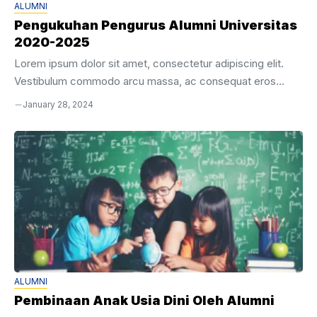
ALUMNI
Pengukuhan Pengurus Alumni Universitas
2020-2025
Lorem ipsum dolor sit amet, consectetur adipiscing elit.
Vestibulum commodo arcu massa, ac consequat eros
placerat quis. Aenean velit mi, consequat eget odio nec,
January 28, 2024
lobortis cursus sapien. Ut eu mauris id mauris gravida
commodo vitae sit amet velit. Nulla facilisi. Quisque sed
dignissim turpis. Integer porta accumsan venenatis. Nunc
sit amet arcu vitae quam porttitor efficitur. Fusce quis eros
suscipit, mollis neque a, convallis nisi. Etiam ac dolor libero.
Vivamus scelerisque purus ut facilisis ultricies. Nullam
ornare, lacus fringilla finibus ...
ALUMNI
Pembinaan Anak Usia Dini Oleh Alumni