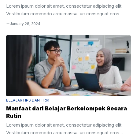
Lorem ipsum dolor sit amet, consectetur adipiscing elit.
Vestibulum commodo arcu massa, ac consequat eros
placerat quis. Aenean velit mi, consequat eget odio nec,
January 28, 2024
lobortis cursus sapien. Ut eu mauris id mauris gravida
commodo vitae sit amet velit. Nulla facilisi. Quisque sed
dignissim turpis. Integer porta accumsan venenatis. Nunc
sit amet arcu vitae quam porttitor efficitur. Fusce quis eros
suscipit, mollis neque a, convallis nisi. Etiam ac dolor libero.
Vivamus scelerisque purus ut facilisis ultricies. Nullam
ornare, lacus fringilla finibus ...
BELAJAR
TIPS DAN TRIK
Manfaat dari Belajar Berkolompok Secara
Rutin
Lorem ipsum dolor sit amet, consectetur adipiscing elit.
Vestibulum commodo arcu massa, ac consequat eros