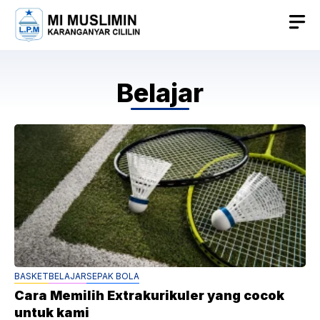
Skip
to
content
Belajar
BASKET
BELAJAR
SEPAK BOLA
Cara Memilih Extrakurikuler yang cocok
untuk kami