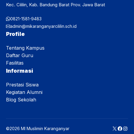
Kec. Cililin, Kab. Bandung Barat Prov. Jawa Barat
0821-1581-9483
admin@mikaranganyarcililin.sch.id
Profile
Tentang Kampus
Daftar Guru
Fasilitas
Informasi
Prestasi Siswa
Kegiatan Alumni
Blog Sekolah
X
Faceb
Inst
©2026 MI Muslimin Karanganyar